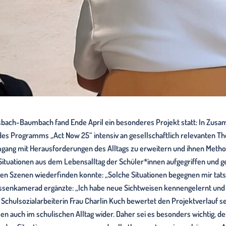
sbach-Baumbach fand Ende April ein besonderes Projekt statt: In Zus
es Programms „Act Now 25“ intensiv an gesellschaftlich relevanten The
gang mit Herausforderungen des Alltags zu erweitern und ihnen Metho
tuationen aus dem Lebensalltag der Schüler*innen aufgegriffen und ge
lten Szenen wiederfinden konnte: „Solche Situationen begegnen mir tat
assenkamerad ergänzte: „Ich habe neue Sichtweisen kennengelernt und
Schulsozialarbeiterin Frau Charlin Kuch bewertet den Projektverlauf seh
n auch im schulischen Alltag wider. Daher sei es besonders wichtig, 