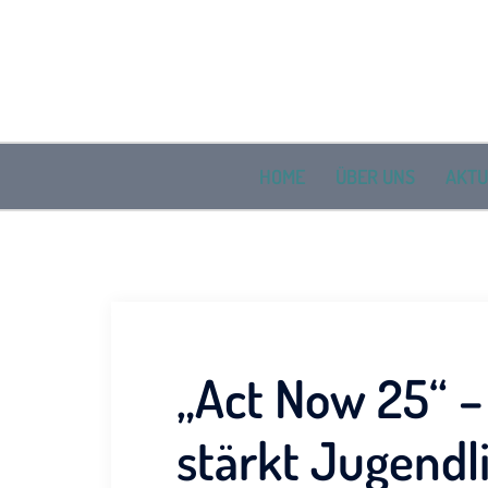
Zum
Inhalt
springen
HOME
ÜBER UNS
AKTU
„Act Now 25“ –
stärkt Jugendl