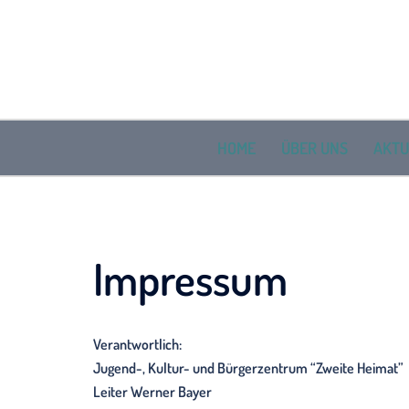
Zum
Inhalt
springen
HOME
ÜBER UNS
AKTU
Impressum
Verantwortlich:
Jugend-, Kultur- und Bürgerzentrum “Zweite Heimat”
Leiter Werner Bayer