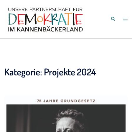
Zum
Inhalt
Suche
springen
Men
umsc
Kategorie:
Projekte 2024