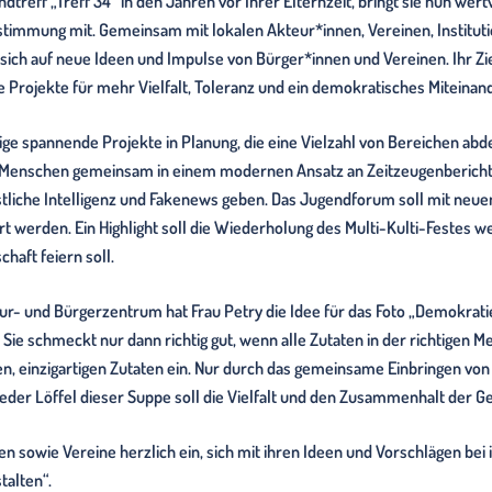
eff „Treff 34“ in den Jahren vor Ihrer Elternzeit, bringt sie nun wert
stimmung mit. Gemeinsam mit lokalen Akteur*innen, Vereinen, Institut
ich auf neue Ideen und Impulse von Bürger*innen und Vereinen. Ihr Ziel 
rojekte für mehr Vielfalt, Toleranz und ein demokratisches Miteinander
ige spannende Projekte in Planung, die eine Vielzahl von Bereichen abde
Menschen gemeinsam in einem modernen Ansatz an Zeitzeugenberichten 
liche Intelligenz und Fakenews geben. Das Jugendforum soll mit neuen
t werden. Ein Highlight soll die Wiederholung des Multi-Kulti-Festes we
haft feiern soll.
- und Bürgerzentrum hat Frau Petry die Idee für das Foto „Demokrat
 Sie schmeckt nur dann richtig gut, wenn alle Zutaten in der richtigen M
en, einzigartigen Zutaten ein. Nur durch das gemeinsame Einbringen v
eder Löffel dieser Suppe soll die Vielfalt und den Zusammenhalt der G
nnen sowie Vereine herzlich ein, sich mit ihren Ideen und Vorschlägen b
talten“.