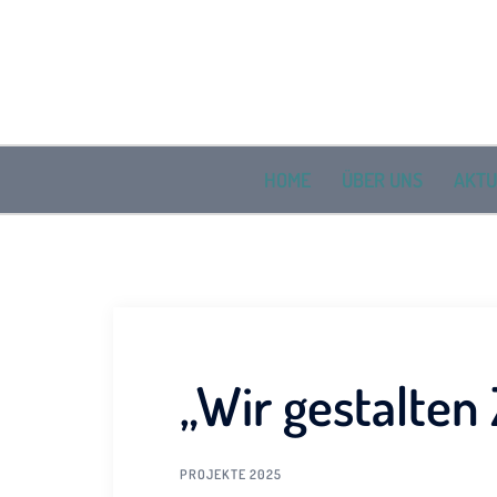
Zum
Inhalt
springen
HOME
ÜBER UNS
AKTU
„Wir gestalten
PROJEKTE 2025