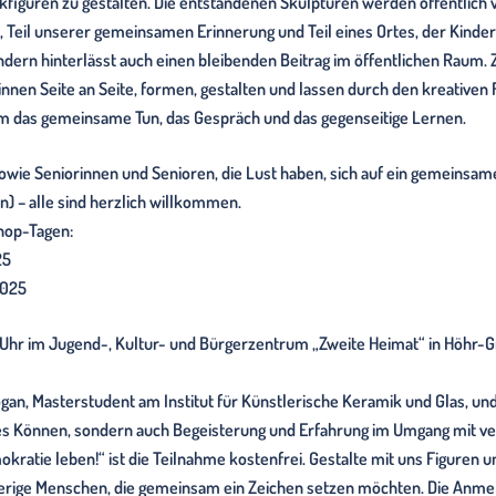
ren zu gestalten. Die entstandenen Skulpturen werden öffentlich ve
s, Teil unserer gemeinsamen Erinnerung und Teil eines Ortes, der Kind
ondern hinterlässt auch einen bleibenden Beitrag im öffentlichen Raum. Z
nnen Seite an Seite, formen, gestalten und lassen durch den kreativen 
um das gemeinsame Tun, das Gespräch und das gegenseitige Lernen.
wie Seniorinnen und Senioren, die Lust haben, sich auf ein gemeinsam
rn) – alle sind herzlich willkommen.
shop-Tagen:
25
2025
00 Uhr im Jugend-, Kultur- und Bürgerzentrum „Zweite Heimat“ in Höhr-G
ogan, Masterstudent am Institut für Künstlerische Keramik und Glas, un
ches Können, sondern auch Begeisterung und Erfahrung im Umgang mit v
tie leben!“ ist die Teilnahme kostenfrei. Gestalte mit uns Figuren un
ierige Menschen, die gemeinsam ein Zeichen setzen möchten. Die Anmel