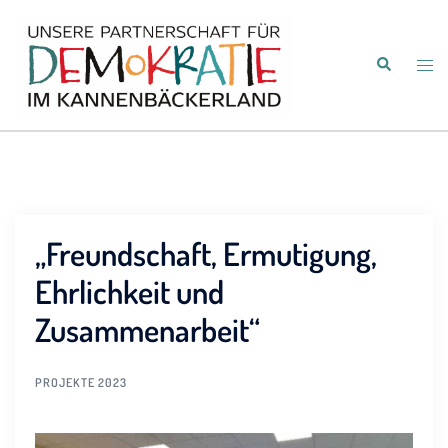
Zum
Inhalt
Suche
springen
Men
umsc
„Freundschaft, Ermutigung,
Ehrlichkeit und
Zusammenarbeit“
PROJEKTE 2023