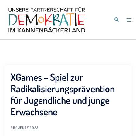
Zum
Inhalt
Suche
springen
Men
umsc
XGames – Spiel zur
Radikalisierungsprävention
für Jugendliche und junge
Erwachsene
PROJEKTE 2022