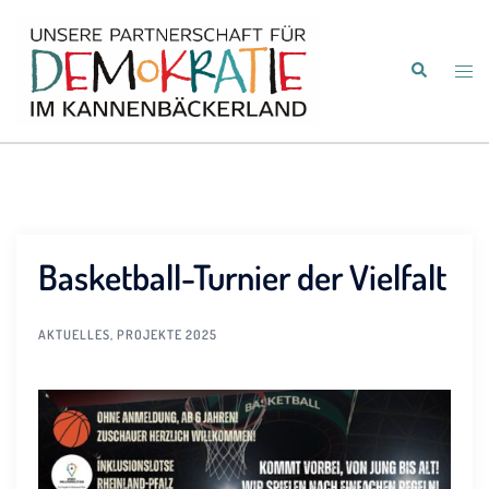
Zum
Inhalt
Suche
springen
Men
umsc
Basketball-Turnier der Vielfalt
AKTUELLES
,
PROJEKTE 2025