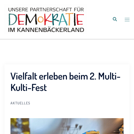
Zum
Inhalt
Suche
springen
Men
umsc
Vielfalt erleben beim 2. Multi-
Kulti-Fest
AKTUELLES